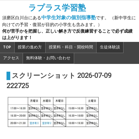
Skip
ラプラス学習塾
to
中学生対象の個別指導塾
須磨区白川台にある
です。 （新中学生に
content
向けての予習・復習が目的の小学生も含みます。）
何が苦手かを把握し、正しい解き方で反復練習することで必ず成績
は上がります！
TOP
授業の進め方
授業料・科目・開校時間
生徒体験談
アクセス
無料体験・お問い合わせ
スクリーンショット 2026-07-09
222725