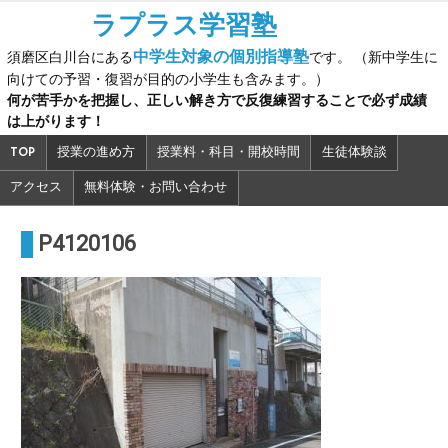
Skip
ラプラス学習塾
to
中学生対象の個別指導塾
須磨区白川台にある
です。 （新中学生に
content
向けての予習・復習が目的の小学生も含みます。）
何が苦手かを把握し、正しい解き方で反復練習することで必ず成績
は上がります！
TOP
授業の進め方
授業料・科目・開校時間
生徒体験談
アクセス
無料体験・お問い合わせ
P4120106