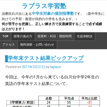
Skip
ラプラス学習塾
to
中学生対象の個別指導塾
須磨区白川台にある
です。 （新中学生に
content
向けての予習・復習が目的の小学生も含みます。）
何が苦手かを把握し、正しい解き方で反復練習することで必ず成績
は上がります！
TOP
授業の進め方
授業料・科目・開校時間
生徒体験談
アクセス
無料体験・お問い合わせ
学年末テスト結果ピックアップ
Posted on
2017年3月21日
by
laplace
今回は、今年の1月から来ている白川台中学2年生の
英語の学年末テスト結果について。