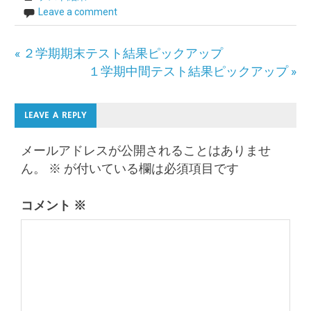
Leave a comment
投
« ２学期期末テスト結果ピックアップ
１学期中間テスト結果ピックアップ »
稿
ナ
LEAVE A REPLY
ビ
ゲ
メールアドレスが公開されることはありませ
ん。
※
が付いている欄は必須項目です
ー
シ
コメント
※
ョ
ン